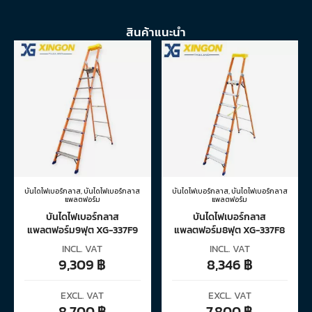
สินค้าแนะนำ
บันไดไฟเบอร์กลาส
,
บันไดไฟเบอร์กลาส
บันไดไฟเบอร์กลาส
,
บันไดไฟเบอร์กลาส
แพลตฟอร์ม
แพลตฟอร์ม
บันไดไฟเบอร์กลาส
บันไดไฟเบอร์กลาส
แพลตฟอร์ม9ฟุต XG-337F9
แพลตฟอร์ม8ฟุต XG-337F8
INCL. VAT
INCL. VAT
9,309
฿
8,346
฿
EXCL. VAT
EXCL. VAT
8,700
฿
7,800
฿