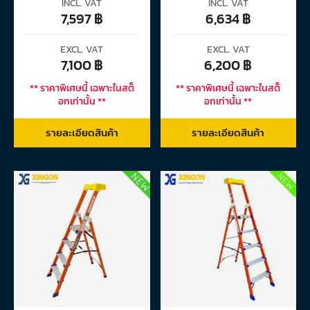
INCL. VAT
INCL. VAT
7,597
฿
6,634
฿
EXCL. VAT
EXCL. VAT
7,100
฿
6,200
฿
** ราคาพิเศษนี้ เฉพาะในสต็
** ราคาพิเศษนี้ เฉพาะในสต็
อกเท่านั้น **
อกเท่านั้น **
รายละเอียดสินค้า
รายละเอียดสินค้า