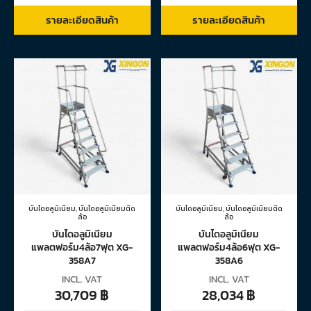
รายละเอียดสินค้า
รายละเอียดสินค้า
บันไดอลูมิเนียม
,
บันไดอลูมิเนียมติด
บันไดอลูมิเนียม
,
บันไดอลูมิเนียมติด
ล้อ
ล้อ
บันไดอลูมิเนียม
บันไดอลูมิเนียม
แพลตฟอร์ม4ล้อ7ฟุต XG-
แพลตฟอร์ม4ล้อ6ฟุต XG-
358A7
358A6
INCL. VAT
INCL. VAT
30,709
฿
28,034
฿