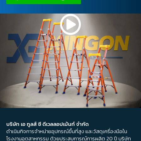
บริษัท เอ ทูลส์ ซี ดีเวลลอปเม้นท์ จำกัด
ดำเนินกิจการจำหน่ายอุปกรณ์ขึ้นที่สูง และวัสดุเครื่องมือใน
โรงงานอุตสาหกรรม ด้วยประสบการณ์การผลิต 20 ปี บริษัท