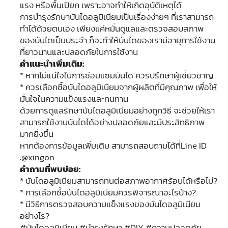
แรง หรือพื้นเปียก เพราะอาจทำให้เกิดอุบัติเหตุได้
การบำรุงรักษาบันไดอลูมิเนียมเป็นเรื่องง่ายๆ ที่เราสามารถ
ทำได้ด้วยตนเอง เพียงแค่หมั่นดูแลและตรวจสอบสภาพ
ของบันไดเป็นประจำ ก็จะทำให้บันไดของเรามีอายุการใช้งาน
ที่ยาวนานและปลอดภัยในการใช้งาน
คำแนะนำเพิ่มเติม:
* หากไม่แน่ใจในการซ่อมแซมบันได ควรปรึกษาผู้เชี่ยวชาญ
* ควรเลือกซื้อบันไดอลูมิเนียมจากผู้ผลิตที่มีคุณภาพ เพื่อให้
มั่นใจในความแข็งแรงและทนทาน
ด้วยการดูแลรักษาบันไดอลูมิเนียมอย่างถูกวิธี จะช่วยให้เรา
สามารถใช้งานบันไดได้อย่างปลอดภัยและมีประสิทธิภาพ
มากยิ่งขึ้น
หากต้องการข้อมูลเพิ่มเติม สามารถสอบถามได้ที่Line ID
:@xingon
คำถามที่พบบ่อย:
* บันไดอลูมิเนียมสามารถทนต่อสภาพอากาศร้อนได้หรือไม่?
* การเลือกซื้อบันไดอลูมิเนียมควรพิจารณาอะไรบ้าง?
* มีวิธีการตรวจสอบความแข็งแรงของบันไดอลูมิเนียม
อย่างไร?
#บันไดอลูมิเนียม #บำรุงรักษา #DIY #ความปลอดภัย