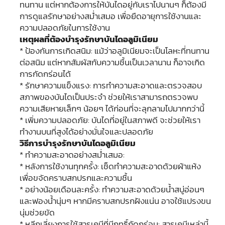
ทนทาน แต่หากต้องการให้บันไดอยู่กับเราไปนานๆ ก็ต้องมี
การดูแลรักษาอย่างสม่ำเสมอ เพื่อยืดอายุการใช้งานและ
ความปลอดภัยในการใช้งาน
เหตุผลที่ต้องบำรุงรักษาบันไดอลูมิเนียม
* ป้องกันการเกิดสนิม: แม้ว่าอลูมิเนียมจะเป็นโลหะที่ทนทาน
ต่อสนิม แต่หากสัมผัสกับความชื้นเป็นเวลานาน ก็อาจเกิด
การกัดกร่อนได้
* รักษาความแข็งแรง: การทำความสะอาดและตรวจสอบ
สภาพของบันไดเป็นประจำ ช่วยให้เราสามารถตรวจพบ
ความเสียหายเล็กๆ น้อยๆ ได้ก่อนที่จะลุกลามไปมากกว่านี้
* เพิ่มความปลอดภัย: บันไดที่อยู่ในสภาพดี จะช่วยให้เรา
ทำงานบนที่สูงได้อย่างมั่นใจและปลอดภัย
วิธีการบำรุงรักษาบันไดอลูมิเนียม
* ทำความสะอาดอย่างสม่ำเสมอ:
* หลังการใช้งานทุกครั้ง: เช็ดทำความสะอาดด้วยผ้าแห้ง
เพื่อขจัดคราบสกปรกและความชื้น
* อย่างน้อยเดือนละครั้ง: ทำความสะอาดด้วยน้ำสบู่อ่อนๆ
และฟองน้ำนุ่มๆ หากมีคราบสกปรกฝังแน่น อาจใช้แปรงขน
นุ่มช่วยขัด
* หลีกเลี่ยงการใช้สารเคมีที่มีฤทธิ์กัดกร่อน: สารเคมีเหล่านี้