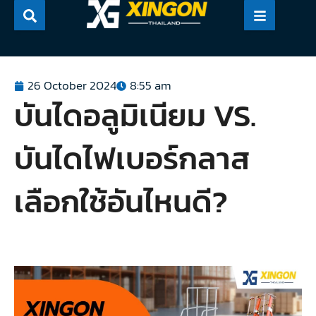
Skip
to
content
26 October 2024
8:55 am
บันไดอลูมิเนียม VS.
บันไดไฟเบอร์กลาส
เลือกใช้อันไหนดี?