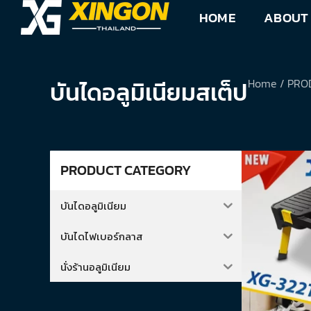
Skip
HOME
ABOUT
to
content
บันไดอลูมิเนียมสเต็ป
Home
/
PRO
PRODUCT CATEGORY
บันไดอลูมิเนียม
บันไดไฟเบอร์กลาส
นั่งร้านอลูมิเนียม