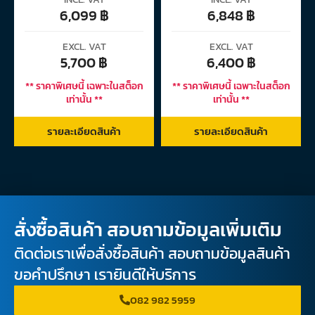
6,099
฿
6,848
฿
EXCL. VAT
EXCL. VAT
5,700
฿
6,400
฿
** ราคาพิเศษนี้ เฉพาะในสต็อก
** ราคาพิเศษนี้ เฉพาะในสต็อก
เท่านั้น **
เท่านั้น **
รายละเอียดสินค้า
รายละเอียดสินค้า
สั่งซื้อสินค้า สอบถามข้อมูลเพิ่มเติม
ติดต่อเราเพื่อสั่งซื้อสินค้า สอบถามข้อมูลสินค้า
ขอคำปรึกษา เรายินดีให้บริการ
082 982 5959