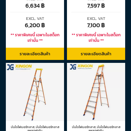
6,634
฿
7,597
฿
EXCL. VAT
EXCL. VAT
6,200
฿
7,100
฿
** ราคาพิเศษนี้ เฉพาะในสต็อก
** ราคาพิเศษนี้ เฉพาะในสต็อก
เท่านั้น **
เท่านั้น **
รายละเอียดสินค้า
รายละเอียดสินค้า
บันไดไฟเบอร์กลาส
,
บันไดไฟเบอร์กลาส
บันไดไฟเบอร์กลาส
,
บันไดไฟเบอร์กลาส
แพลตฟอร์ม
แพลตฟอร์ม