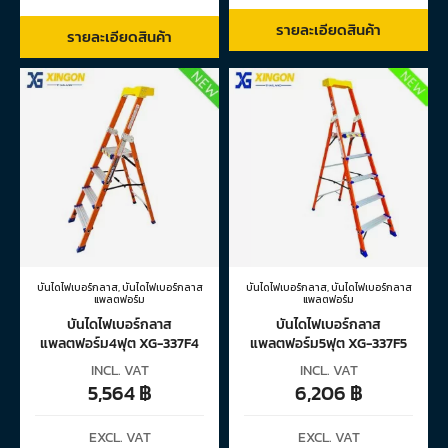
รายละเอียดสินค้า
รายละเอียดสินค้า
บันไดไฟเบอร์กลาส
,
บันไดไฟเบอร์กลาส
บันไดไฟเบอร์กลาส
,
บันไดไฟเบอร์กลาส
แพลตฟอร์ม
แพลตฟอร์ม
บันไดไฟเบอร์กลาส
บันไดไฟเบอร์กลาส
แพลตฟอร์ม4ฟุต XG-337F4
แพลตฟอร์ม5ฟุต XG-337F5
INCL. VAT
INCL. VAT
5,564
฿
6,206
฿
EXCL. VAT
EXCL. VAT