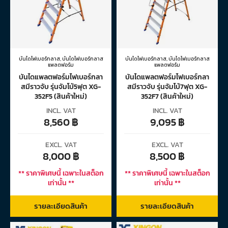
บันไดไฟเบอร์กลาส
,
บันไดไฟเบอร์กลาส
บันไดไฟเบอร์กลาส
,
บันไดไฟเบอร์กลาส
แพลตฟอร์ม
แพลตฟอร์ม
บันไดแพลตฟอร์มไฟเบอร์กลา
บันไดแพลตฟอร์มไฟเบอร์กลา
สมีราวจับ รุ่นจัมโบ้5ฟุต XG-
สมีราวจับ รุ่นจัมโบ้7ฟุต XG-
352F5 (สินค้าใหม่)
352F7 (สินค้าใหม่)
INCL. VAT
INCL. VAT
8,560
฿
9,095
฿
EXCL. VAT
EXCL. VAT
8,000
฿
8,500
฿
** ราคาพิเศษนี้ เฉพาะในสต็อก
** ราคาพิเศษนี้ เฉพาะในสต็อก
เท่านั้น **
เท่านั้น **
รายละเอียดสินค้า
รายละเอียดสินค้า