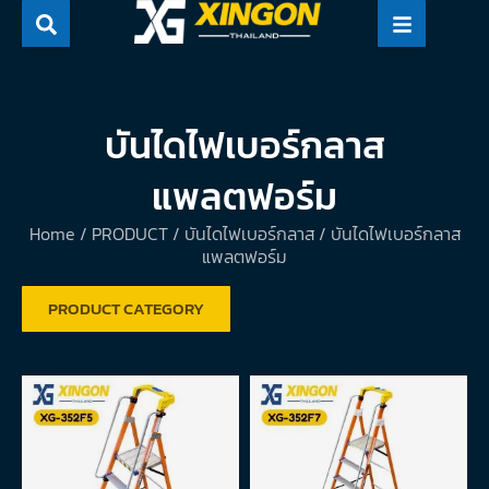
Skip
to
content
บันไดไฟเบอร์กลาส
แพลตฟอร์ม
Home
/
PRODUCT
/
บันไดไฟเบอร์กลาส
/ บันไดไฟเบอร์กลาส
แพลตฟอร์ม
PRODUCT CATEGORY