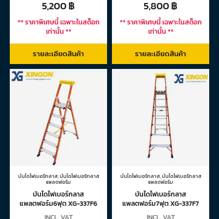
5,200
฿
5,800
฿
** ราคาพิเศษนี้ เฉพาะในสต็อก
** ราคาพิเศษนี้ เฉพาะในสต็อก
เท่านั้น **
เท่านั้น **
รายละเอียดสินค้า
รายละเอียดสินค้า
บันไดไฟเบอร์กลาส
,
บันไดไฟเบอร์กลาส
บันไดไฟเบอร์กลาส
,
บันไดไฟเบอร์กลาส
แพลตฟอร์ม
แพลตฟอร์ม
บันไดไฟเบอร์กลาส
บันไดไฟเบอร์กลาส
แพลตฟอร์ม6ฟุต XG-337F6
แพลตฟอร์ม7ฟุต XG-337F7
INCL. VAT
INCL. VAT