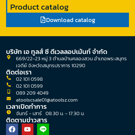
Product catalog
Download catalog
บริษัท เอ ทูลส์ ซี ดีเวลลอปเม้นท์ จํากัด
669/22-23 หมู่ 3 ตำบลบ้านคลองสวน อำเภอพระสมุทร
เจดีย์ จังหวัดสมุทรปราการ 10290
ติดต่อเรา
02 101 0598
02 101 0599
089 209 4049
atoolscsale01@atoolsz.com
เวลาเปิดทำการ
จันทร์ - เสาร์ 08.30 น. - 17.30 น.
ติดตามข่าวสาร
F
Y
a
o