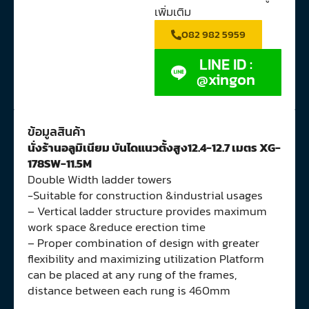
เพิ่มเติม
082 982 5959
LINE ID :
@xingon
ข้อมูลสินค้า
นั่งร้านอลูมิเนียม บันไดแนวตั้งสูง12.4-12.7 เมตร XG-
178SW-11.5M
Double Width ladder towers
-Suitable for construction &industrial usages
– Vertical ladder structure provides maximum
work space &reduce erection time
– Proper combination of design with greater
flexibility and maximizing utilization Platform
can be placed at any rung of the frames,
distance between each rung is 460mm