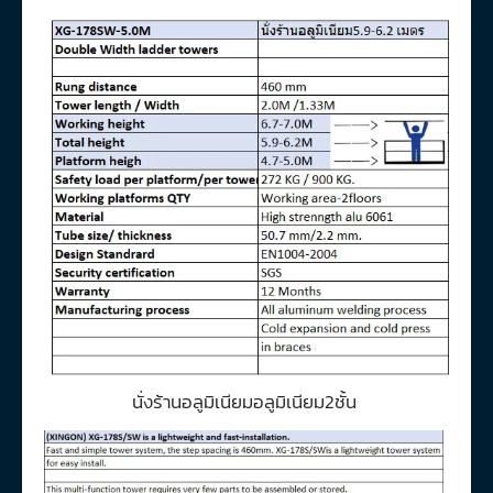
นั่งร้านอลูมิเนียมอลูมิเนียม2ชั้น