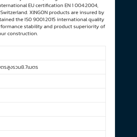
ernational EU certification EN 1 004:2004,
n Switzerland. XlNGON products are insured by
ined the IS0 9001:2015 international quality
ormance stability and product superiority of
ur construction.
5เมตรสูงรวม8.7เมตร