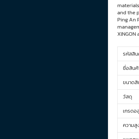
materials
and the p
Ping An 
manageme
XlNGON a
รหัสสิน
ชื่อสินค้
ขนาดสิ
วัสดุ
เกรดอลู
ความสูง