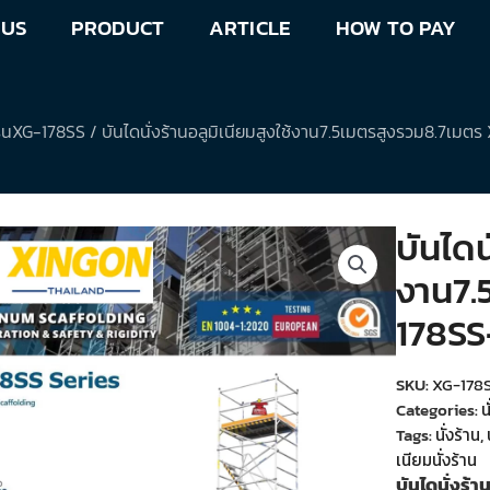
 US
PRODUCT
ARTICLE
HOW TO PAY
มรุ่นXG-178SS
/ บันไดนั่งร้านอลูมิเนียมสูงใช้งาน7.5เมตรสูงรวม8.7เมต
บันไดน
งาน7.
178SS
SKU:
XG-178S
Categories:
น
Tags:
นั่งร้าน
,
เนียมนั่งร้าน
บันไดนั่งร้