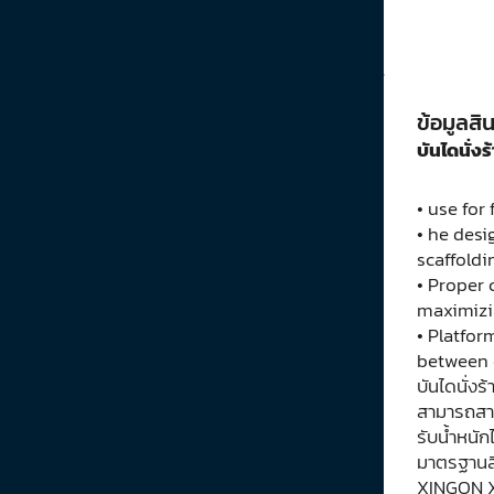
ข้อมูลสิน
บันไดนั่ง
• use for
• he des
scaffoldi
• Proper 
maximizin
• Platfor
between 
บันไดนั่ง
สามารถสาง
รับน้ำหนั
มาตรฐานส
XINGON X