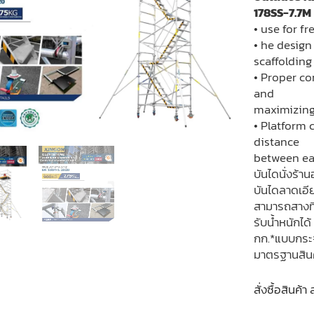
178SS-7.7M
• use for f
• he desig
scaffolding
• Proper co
and
maximizing 
• Platform 
distance
between e
บันไดนั่งร้
บันไดลาดเอี
สามารถสางที่
รับน้ำหนักไ
กก.*แบบกระ
มาตรฐานสิน
สั่งซื้อสินค้