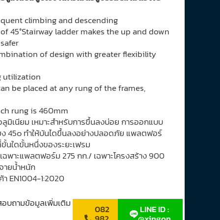
requent climbing and descending
n of 45°Stairway ladder makes the up and down
 safer
mbination of design with greater flexibility
utilization
can be placed at any rung of the frames,
ach rung is 460mm
านอลูมิเนียม เหมาะสำหรับการขึ้นลงบ่อย การออกแบบ
ยง 45๐ ทำให้บันไดขึ้นลงอย่างปลอดภัย แพลตฟอร์
ขั้นใดขั้นหนึ่งของระยะเฟรม
ด้ เฉพาะแพลตฟอร์ม 275 กก./ เฉพาะโครงสร้าง 900
จายน้ำหนัก
ค้า EN1004-1:2020
า สอบถามข้อมูลเพิ่มเติม
082
LINE ID :
982
@xingon