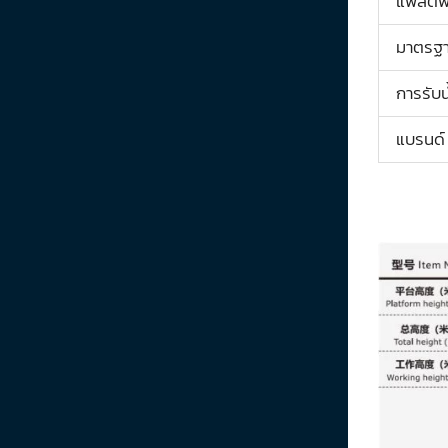
แพลตฟอ
มาตรฐา
การรับน
แบรนด์