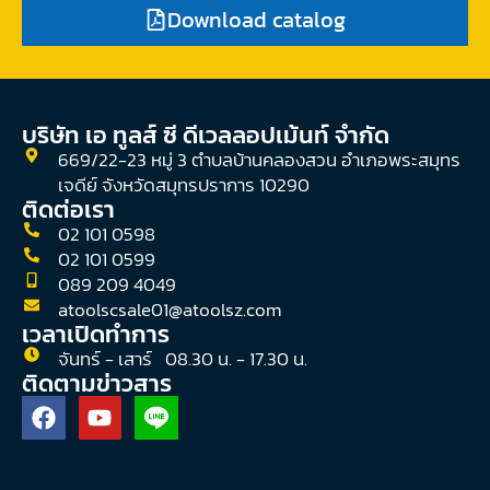
Download catalog
บริษัท เอ ทูลส์ ซี ดีเวลลอปเม้นท์ จํากัด
669/22-23 หมู่ 3 ตำบลบ้านคลองสวน อำเภอพระสมุทร
เจดีย์ จังหวัดสมุทรปราการ 10290
ติดต่อเรา
02 101 0598
02 101 0599
089 209 4049
atoolscsale01@atoolsz.com
เวลาเปิดทำการ
จันทร์ - เสาร์ 08.30 น. - 17.30 น.
ติดตามข่าวสาร
F
Y
a
o
c
u
e
t