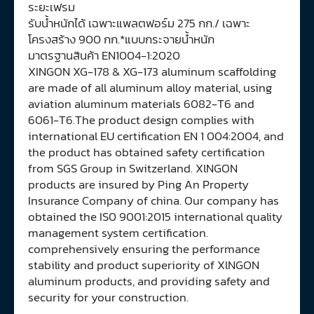
ระยะเฟรม
รับน้ำหนักได้ เฉพาะแพลตฟอร์ม 275 กก./ เฉพาะ
โครงสร้าง 900 กก.*แบบกระจายน้ำหนัก
มาตรฐานสินค้า EN1004-1:2020
XINGON XG-178 & XG-173 aluminum scaffolding
are made of all aluminum alloy material, using
aviation aluminum materials 6082-T6 and
6061-T6.The product design complies with
international EU certification EN 1 004:2004, and
the product has obtained safety certification
from SGS Group in Switzerland. XlNGON
products are insured by Ping An Property
Insurance Company of china. Our company has
obtained the IS0 9001:2015 international quality
management system certification.
comprehensively ensuring the performance
stability and product superiority of XlNGON
aluminum products, and providing safety and
security for your construction.