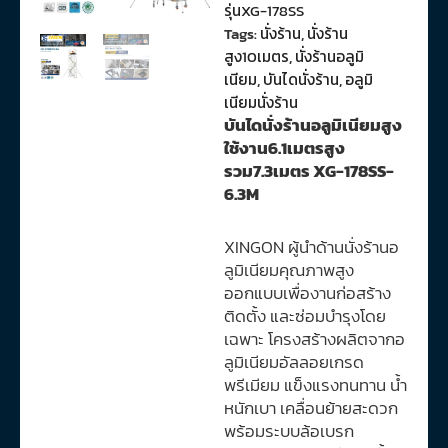
รุ่นXG-178SS
Tags:
นั่งร้าน
,
นั่งร้าน
สูง10เมตร
,
นั่งร้านอลูมิ
เนียม
,
บันไดนั่งร้าน
,
อลูมิ
เนียมนั่งร้าน
บันไดนั่งร้านอลูมิเนียมสูง
ใช้งาน6.1เมตรสูง
รวม7.3เมตร XG-178SS-
6.3M
XINGON ผู้นำด้านนั่งร้านอ
ลูมิเนียมคุณภาพสูง
ออกแบบเพื่องานก่อสร้าง
ติดตั้ง และซ่อมบำรุงโดย
เฉพาะ โครงสร้างผลิตจากอ
ลูมิเนียมอัลลอยเกรด
พรีเมียม แข็งแรงทนทาน น้ำ
หนักเบา เคลื่อนย้ายสะดวก
พร้อมระบบล้อเบรก