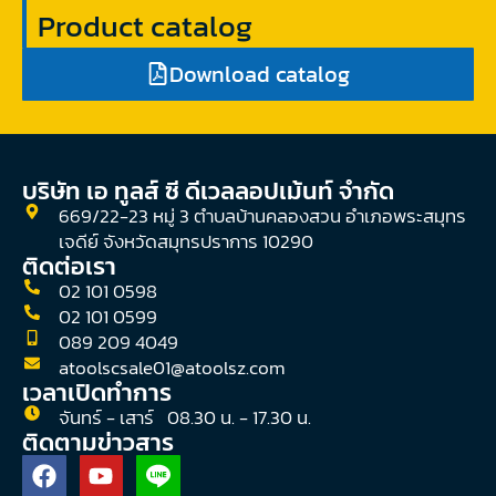
Product catalog
Download catalog
บริษัท เอ ทูลส์ ซี ดีเวลลอปเม้นท์ จํากัด
669/22-23 หมู่ 3 ตำบลบ้านคลองสวน อำเภอพระสมุทร
เจดีย์ จังหวัดสมุทรปราการ 10290
ติดต่อเรา
02 101 0598
02 101 0599
089 209 4049
atoolscsale01@atoolsz.com
เวลาเปิดทำการ
จันทร์ - เสาร์ 08.30 น. - 17.30 น.
ติดตามข่าวสาร
F
Y
a
o