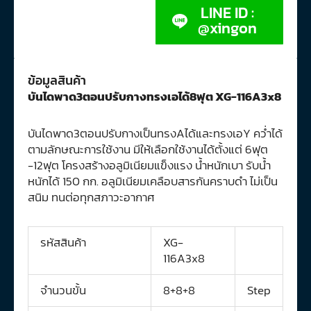
LINE ID :
@xingon
ข้อมูลสินค้า
บันไดพาด3ตอนปรับกางทรงเอได้8ฟุต XG-116A3x8
บันไดพาด3ตอนปรับกางเป็นทรงAได้และทรงเอY คว่ำได้
ตามลักษณะการใช้งาน มีให้เลือกใช้งานได้ตั้งแต่ 6ฟุต
-12ฟุต โครงสร้างอลูมิเนียมแข็งแรง น้ำหนักเบา รับน้ำ
หนักได้ 150 กก. อลูมิเนียมเคลือบสารกันคราบดำ ไม่เป็น
สนิม ทนต่อทุกสภาวะอากาศ
รหัสสินค้า
XG-
116A3x8
จำนวนขั้น
8+8+8
Step