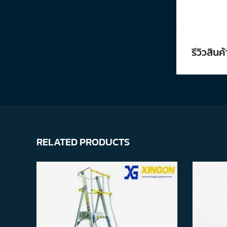
รีวิวสินค้
RELATED PRODUCTS