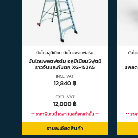
บันไดอลูมิเนียม
,
บันไดแพลตฟอร์ม
บันได
บันไดแพลตฟอร์ม อลูมิเนียม5ฟุตมี
ราวจับและกันตก XG-152A5
แพลตฟ
INCL. VAT
12,840
฿
EXCL. VAT
12,000
฿
** ราคาพิเศษนี้ เฉพาะในสต็อกเท่านั้น **
** ราคา
รายละเอียดสินค้า