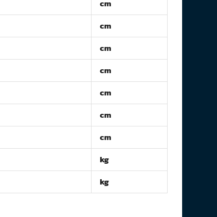
cm
cm
cm
cm
cm
cm
cm
kg
kg