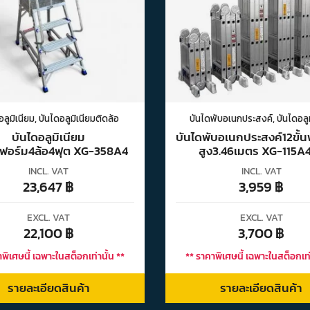
อลูมิเนียม
,
บันไดอลูมิเนียมติดล้อ
บันไดพับอเนกประสงค์
,
บันไดอลู
บันไดอลูมิเนียม
บันไดพับอเนกประสงค์12ขั้
อร์ม4ล้อ4ฟุต XG-358A4
สูง3.46เมตร XG-115A
INCL. VAT
INCL. VAT
23,647
฿
3,959
฿
EXCL. VAT
EXCL. VAT
22,100
฿
3,700
฿
พิเศษนี้ เฉพาะในสต็อกเท่านั้น **
** ราคาพิเศษนี้ เฉพาะในสต็อกเท่
รายละเอียดสินค้า
รายละเอียดสินค้า