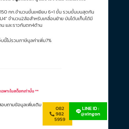
้ 150 กก.จำนวนขั้นเหยียบ 6+1 ขั้น รวมขั้นบนสุดกัน
 PU4″ จำนวน2ล้อสำหรับเคลื่อนย้าย บันไดับเก็บได้มี
ด้าน และราวกันตก4ด้าน
็บนี้ไม่รวมภาษีมูลค่าเพิ่ม7%
 เฉพาะในสต็อกเท่านั้น **
า สอบถามข้อมูลเพิ่มเติม
082
LINE ID :
982
@xingon
5959