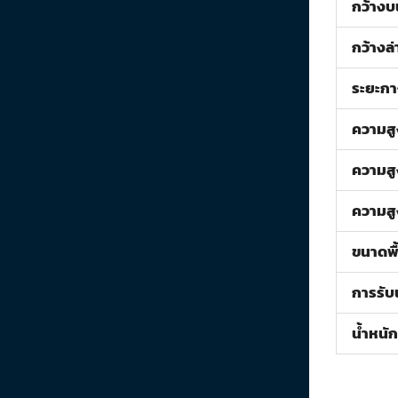
กว้างบ
กว้างล่
ระยะก
ความสู
ความสู
ความสู
ขนาดพื
การรับ
น้ำหนัก