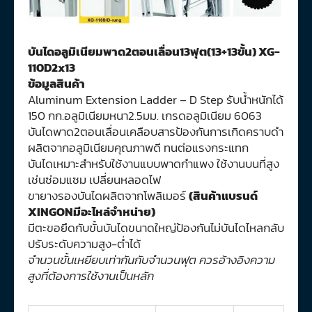
บันไดอลูมิเนียมพาด2ตอนเลื่อน13ฟุต(13+13ขั้น) XG-
110D2x13
ข้อมูลสินค้า
Aluminum Extension Ladder – D Step รับน้ำหนักได้
150 กก.อลูมิเนียมหนา2.5มม. เกรดอลูมิเนียม 6063
บันไดพาด2ตอนเลื่อนเคลือบสารป้องกันการเกิดคราบดำ
ผลิตจากอลูมิเนียมคุณภาพดี ทนต่อแรงกระแทก
บันไดเหมาะสำหรับใช้งานแบบพาดกำแพง ใช้งานบนที่สูง
เช่นซ่อมแซม เปลี่ยนหลอดไฟ
ขายางรองบันไดผลิตจากโพลิเมอร์
(สินค้าแบรนด์
XINGONมีอะไหล่จำหน่าย)
มีตะขอยึดกับขั้นบันไดขนาดใหญ่ป้องกันไม่บันไดไหลกลับ
ปรับระดับความสูง-ต่ำได้
จำนวนขั้นเหยียบเท่ากันกับจำนวนฟุต ควรอ้างอิงความ
สูงที่ต้องการใช้งานเป็นหลัก