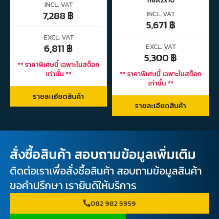
116A2x10
INCL. VAT
7,288
฿
INCL. VAT
5,671
฿
EXCL. VAT
6,811
฿
EXCL. VAT
5,300
฿
** ราคาพิเศษนี้ เฉพาะในสต็อก
เท่านั้น **
** ราคาพิเศษนี้ เฉพาะในสต็อก
เท่านั้น **
รายละเอียดสินค้า
รายละเอียดสินค้า
สั่งซื้อสินค้า สอบถามข้อมูลเพิ่มเติม
ติดต่อเราเพื่อสั่งซื้อสินค้า สอบถามข้อมูลสินค้า
ขอคำปรึกษา เรายินดีให้บริการ
082 982 5959