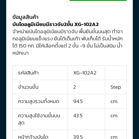
ข้อมูลสินค้า
บันไดอลูมิเนียมมีราวจับ2ขั้น XG-102A2
จำหน่ายบันไดอลูมิเนียมมีราวจับ พื้นยืนขั้นบนสุด ทำจา
กอลูมิเนียมแข็งแรง ยืนได้เต็มเท้า พับเก็บได้ รับน้ำหนัก
ได้ 150 กก. มีให้เลือกตั้งแต่ 2 ขั้น -9 ขั้น ไม่เป็นสนิม น้ำ
หนักเบา
รหัสสินค้า
XG-102A2
จำนวนขั้น
2
Step
ความสูงรวมทั้งหมด
94.5
cm.
ความสูงใช้งานขั้นบน
43.5
cm.
สุด
หน้ากว้างบันได
39.5
cm.