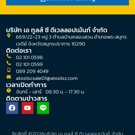
บริษัท เอ ทูลส์ ซี ดีเวลลอปเม้นท์ จํากัด
669/22-23 หมู่ 3 ตำบลบ้านคลองสวน อำเภอพระสมุทร
เจดีย์ จังหวัดสมุทรปราการ 10290
ติดต่อเรา
02 101 0598
02 101 0599
089 209 4049
atoolscsale01@atoolsz.com
เวลาเปิดทำการ
จันทร์ - เสาร์ 08.30 น. - 17.30 น.
ติดตามข่าวสาร
F
Y
a
o
c
u
e
t
b
u
ลิขสิทธิ์ ©
2026
บริษัท เอ ทูลส์ ซี ดีเวลลอปเม้นท์ จํากัด