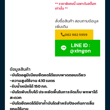
** ราคาพิเศษนี้ เฉพาะในสต็อก
เท่านั้น **
สั่งซื้อสินค้า สอบถามข้อมูล
เพิ่มเติม
082 982 5959
LINE ID :
@xingon
ข้อมูลสินค้า
-บันไดอลูมิเนียมยืดหดได้แบบพาดตอนเดียว
-ความสูงใช้งาน 4.10 เมตร
-รับน้ำหนักได้ 150 กก.
-บันไดพับเก็บได้ ประหยัดพื้นในการจัดเก็บ พกพาได้
สะดวก
-บันไดยืดหดได้มีขาค้ำบันไดสำหรับป้องกันการลื่น
ขณะใช้งาน