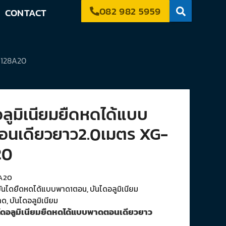
082 982 5959
CONTACT
-128A20
อลูมิเนียมยืดหดได้แบบ
นเดียวยาว2.0เมตร XG-
20
A20
ันไดยืดหดได้แบบพาด1ตอน
,
บันไดอลูมิเนียม
าด
,
บันไดอลูมิเนียม
ไดอลูมิเนียมยืดหดได้แบบพาดตอนเดียวยาว