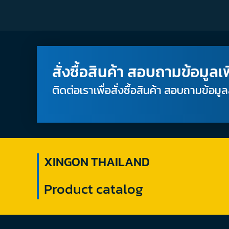
สั่งซื้อสินค้า สอบถามข้อมูลเพ
ติดต่อเราเพื่อสั่งซื้อสินค้า สอบถามข้อมู
XINGON THAILAND
Product catalog