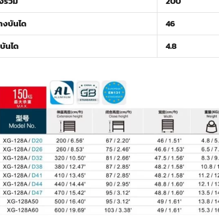
ูงรวม
200
้างบันได
46
กบันได
4.8