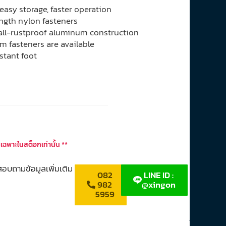
 easy storage, faster operation
ngth nylon fasteners
 all-rustproof aluminum construction
m fasteners are available
istant foot
 เฉพาะในสต็อกเท่านั้น **
า สอบถามข้อมูลเพิ่มเติม
082
LINE ID :
982
@xingon
5959