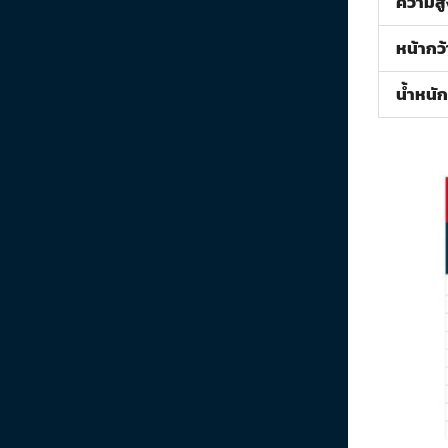
ความส
หน้ากว
น้ำหนั