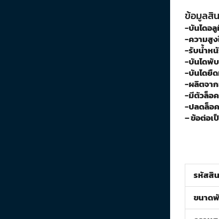
ข้อมูลสิน
-บันไดอล
-ความสูงใ
-รับน้ำหนั
-บันไดพับ
-บันไดยืด
-ผลิตจาก
-มีตัวล็อค
-ปลดล็อคด
– ข้อต่อ
รหัสสิน
ขนาดพั