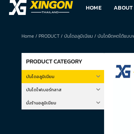
Skip
HOME
ABOUT
to
content
Home
/
PRODUCT
/
บันไดอลูมิเนียม
/
บันไดยืดหดได้แบ
PRODUCT CATEGORY
บันไดอลูมิเนียม
บันไดไฟเบอร์กลาส
นั่งร้านอลูมิเนียม