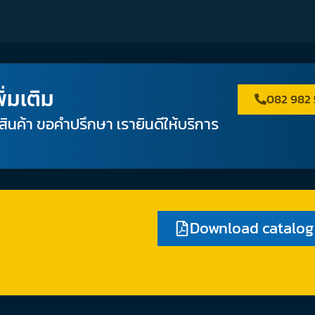
ิ่มเติม
082 982
ลสินค้า ขอคำปรึกษา เรายินดีให้บริการ
Download catalog