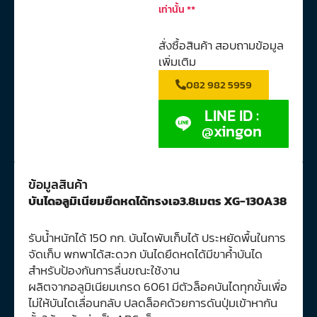
เท่านั้น **
สั่งซื้อสินค้า สอบถามข้อมูล
เพิ่มเติม
082 982 5959
LINE ID :
@xingon
ข้อมูลสินค้า
บันไดอลูมิเนียมยืดหดได้ทรงเอ3.8เมตร XG-130A38
รับน้ำหนักได้ 150 กก. บันไดพับเก็บได้ ประหยัดพื้นในการ
จัดเก็บ พกพาได้สะดวก บันไดยืดหดได้มีขาค้ำบันได
สำหรับป้องกันการลื่นขณะใช้งาน
ผลิตจากอลูมิเนียมเกรด 6061 มีตัวล็อคบันไดทุกขั้นเพื่อ
ไม่ให้บันไดเลื่อนกลับ ปลดล็อคด้วยการดันปุ่มเข้าหากัน