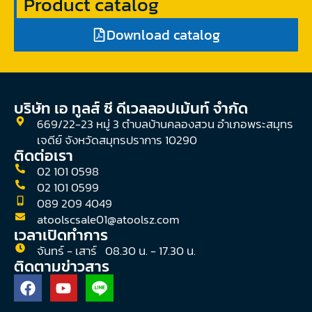
Product catalog
Download catalog
บริษัท เอ ทูลส์ ซี ดีเวลลอปเม้นท์ จํากัด
669/22-23 หมู่ 3 ตำบลบ้านคลองสวน อำเภอพระสมุทร
เจดีย์ จังหวัดสมุทรปราการ 10290
ติดต่อเรา
02 101 0598
02 101 0599
089 209 4049
atoolscsale01@atoolsz.com
เวลาเปิดทำการ
จันทร์ - เสาร์ 08.30 น. - 17.30 น.
ติดตามข่าวสาร
F
Y
a
o
c
u