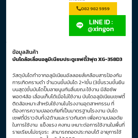
082 982 5959
LINE ID :
@xingon
ข้อมูลสินค้า
บันไดล้อเลื่อนอลูมิเนียมประตูเซฟตี้3ฟุต XG-358D3
วัสดุบันไดทำจากอลูมิเนียมอัลลอยส์เคลือบสารป้องกัน
การเกิดคราบดำ จำนวนขั้นบันได 2+1ขั้น (3ขั้นรวมขั้นยืน
บนสุด)ขั้นบันไดปั๊มลายนูนกันลื่นขณะใช้งาน มีล้อซัพ
พอต4ล้อ เลื่อนเก็บได้เมื่อไม่ใช้งาน บันไดอลูมิเนียมเซฟตี้
ติดล้อเหมาะสำหรับใช้งานในโรงงานอุตสาหกรรม ที่
ต้องการความปลอดภัยที่เป็นมาตรฐานโรงงาน บันได
เซฟตี้มีราวจับทั้ง2ด้านและราวกันตก เพื่อความปลอดัย
ในการใช้งาน แข็งแรง คงทน เหมาะต่อการใช้งานในพื้นที่
รายเรียบไม่ขรุขระ สามารถถอดประกอบได้ อายุการใช้