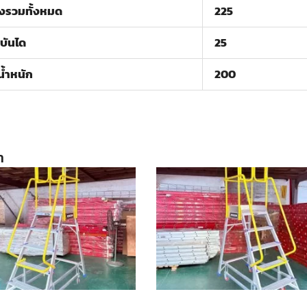
งรวมทั้งหมด
225
กบันได
25
น้ำหนัก
200
า