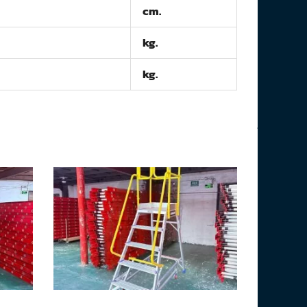
cm.
kg.
kg.