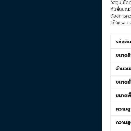
วัสดุบันได
กันลื่นขณะ
ต้องการควา
แข็งแรง ค
รหัสสิน
ขนาดสิ
จำนวนข
ขนาดขั
ขนาดพื
ความสู
ความสู