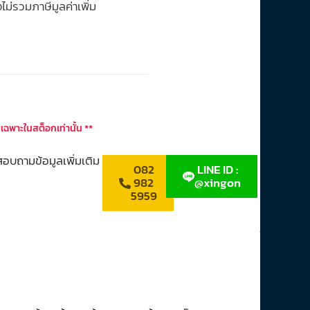
งไม่รวมภาษีมูลค่าเพิ่ม
 เฉพาะในสต็อกเท่านั้น **
า สอบถามข้อมูลเพิ่มเติม
082
LINE ID :
982
@xingon
5959