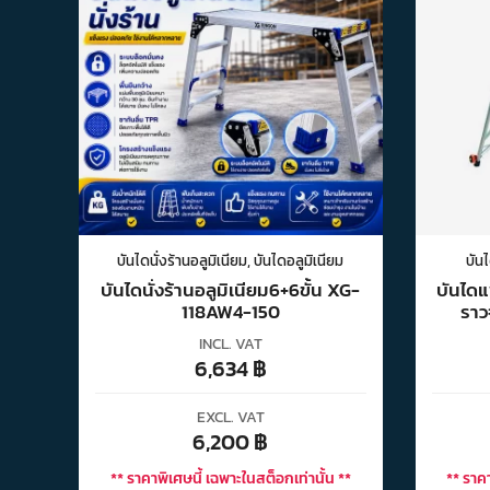
บันไดนั่งร้านอลูมิเนียม
,
บันไดอลูมิเนียม
บันไ
บันไดนั่งร้านอลูมิเนียม6+6ขั้น XG-
บันไดแ
118AW4-150
ราว
INCL. VAT
6,634
฿
EXCL. VAT
6,200
฿
** ราคาพิเศษนี้ เฉพาะในสต็อกเท่านั้น **
** ราคา