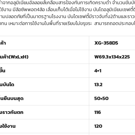
ทำจากอลูมิเนียมอัลลอยส์เคลือบสารป้องกันการเกิดคราบดำ จำนวนขั้นบันได
ใช้งาน มีล้อซัพพอต4ล้อ เลื่อนเก็บได้เมื่อไม่ใช้งาน บันไดอลูมิเนียมเซฟ
มปลอดภัยที่เป็นมาตรฐานโรงงาน บันไดเซฟตี้มีราวจับทั้ง2ด้านและราวก
งทน เหมาะต่อการใช้งานในพื้นที่รายเรียบไม่ขรุขระ สามารถถอดประกอบไ
ค้า
XG-358D5
นค้า(WxLxH)
W69.3x134x225
ั้น
4+1
้นบันได
13.2
้นยืนบนสุด
50×50
งราวกันตก
116
งใช้งาน
120