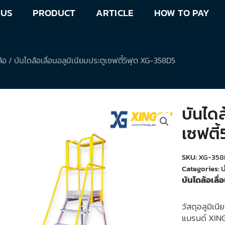
 US
PRODUCT
ARTICLE
HOW TO PAY
ล้อ
/ บันไดล้อเลื่อนอลูมิเนียมประตูเซฟตี้5ฟุต XG-358D5
บันไดล
เซฟตี
SKU:
XG-358
Categories:
บ
บันไดล้อเลื
วัสดุอลูมิเน
แบรนด์ XI