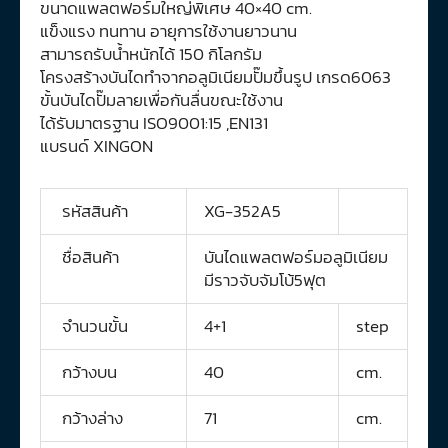
ขนาดแพลตฟอร์มใหญ่พิเศษ 40×40 cm.
แข็งแรง ทนทาน อายุการใช้งานยาวนาน
สามารถรับน้ำหนักได้ 150 กิโลกรัม
โครงสร้างบันไดทำจากอลูมิเนียมปั๊มขึ้นรูป เกรด6063
ขั้นบันไดปั๊มลายเพื่อกันลื่นขณะใช้งาน
ได้รับมาตรฐาน ISO9001:15 ,EN131
แบรนด์ XINGON
รหัสสินค้า
XG-352A5
ชื่อสินค้า
บันไดแพลตฟอร์มอลูมิเนียม
มีราวจับจัมโบ้5ฟุต
จำนวนขั้น
4+1
step
กว้างบน
40
cm.
กว้างล่าง
71
cm.