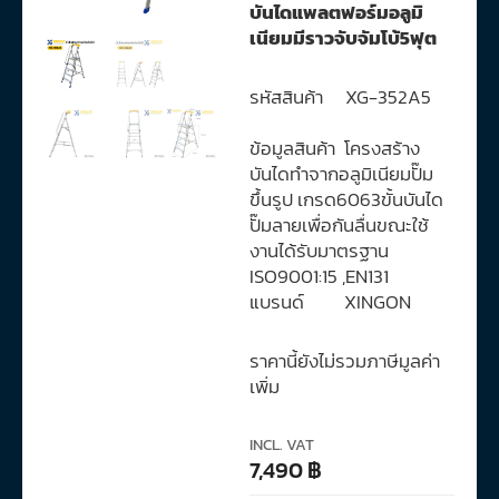
บันไดแพลตฟอร์มอลูมิ
เนียมมีราวจับจัมโบ้5ฟุต
รหัสสินค้า XG-352A5
ข้อมูลสินค้า โครงสร้าง
บันไดทำจากอลูมิเนียมปั๊ม
ขึ้นรูป เกรด6063ขั้นบันได
ปั๊มลายเพื่อกันลื่นขณะใช้
งานได้รับมาตรฐาน
ISO9001:15 ,EN131
แบรนด์ XINGON
ราคานี้ยังไม่รวมภาษีมูลค่า
เพิ่ม
INCL. VAT
7,490
฿