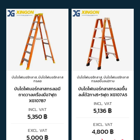
บันไดไฟเบอร์กลาส
,
บันไดไฟเบอร์กลาส
บันไดไฟเบอร์กลาส
,
บันไดไฟเบอร์กลาส
ทรงเอ
ทรงเอขึ้นลง2ทาง
บันไดไฟเบอร์กลาสทรงเอมี
บันไดไฟเบอร์กลาสทรงเอขึ้น
ถาดวางเครื่องมือ7ฟุต
ลงได้2ทาง5+5ฟุต XG107A5
XG107B7
INCL. VAT
5,136
฿
INCL. VAT
5,350
฿
EXCL. VAT
4,800
฿
EXCL. VAT
5,000
฿