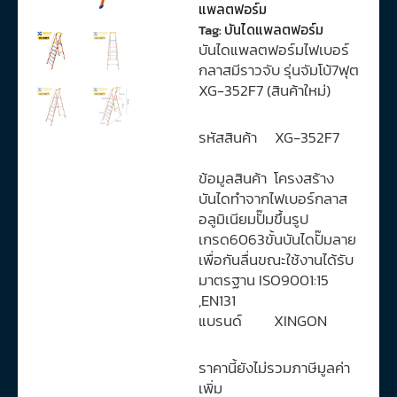
แพลตฟอร์ม
Tag:
บันไดแพลตฟอร์ม
บันไดแพลตฟอร์มไฟเบอร์
กลาสมีราวจับ รุ่นจัมโบ้7ฟุต
XG-352F7 (สินค้าใหม่)
รหัสสินค้า XG-352F7
ข้อมูลสินค้า โครงสร้าง
บันไดทำจากไฟเบอร์กลาส
อลูมิเนียมปั๊มขึ้นรูป
เกรด6063ขั้นบันไดปั๊มลาย
เพื่อกันลื่นขณะใช้งานได้รับ
มาตรฐาน ISO9001:15
,EN131
แบรนด์ XINGON
ราคานี้ยังไม่รวมภาษีมูลค่า
เพิ่ม