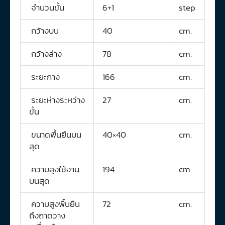
จำนวนขั้น
6+1
step
กว้างบน
40
cm.
กว้างล่าง
78
cm.
ระยะกาง
166
cm.
ระยะห่างระหว่าง
27
cm.
ขั้น
ขนาดพื้นยืนบน
40×40
cm.
สุด
ความสูงใช้งาน
194
cm.
บนสุด
ความสูงพื้นยืน
72
cm.
ถึงถาดวาง