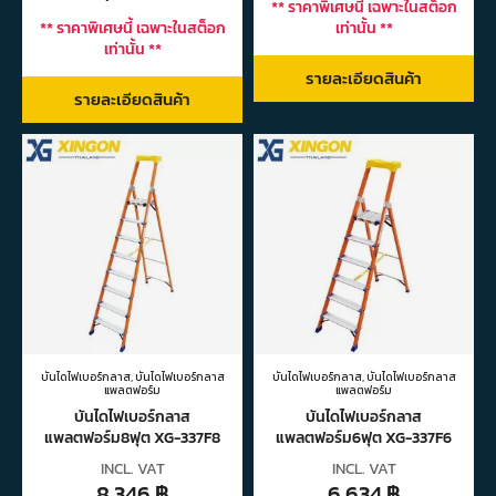
** ราคาพิเศษนี้ เฉพาะในสต็อก
** ราคาพิเศษนี้ เฉพาะในสต็อก
เท่านั้น **
เท่านั้น **
รายละเอียดสินค้า
รายละเอียดสินค้า
บันไดไฟเบอร์กลาส
,
บันไดไฟเบอร์กลาส
บันไดไฟเบอร์กลาส
,
บันไดไฟเบอร์กลาส
แพลตฟอร์ม
แพลตฟอร์ม
บันไดไฟเบอร์กลาส
บันไดไฟเบอร์กลาส
แพลตฟอร์ม8ฟุต XG-337F8
แพลตฟอร์ม6ฟุต XG-337F6
INCL. VAT
INCL. VAT
8,346
฿
6,634
฿