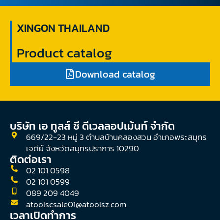
XINGON THAILAND
Product catalog
Download catalog
บริษัท เอ ทูลส์ ซี ดีเวลลอปเม้นท์ จํากัด
669/22-23 หมู่ 3 ตำบลบ้านคลองสวน อำเภอพระสมุทร
เจดีย์ จังหวัดสมุทรปราการ 10290
ติดต่อเรา
02 101 0598
02 101 0599
089 209 4049
atoolscsale01@atoolsz.com
เวลาเปิดทำการ