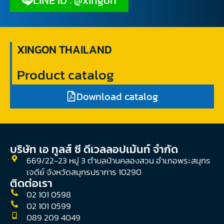
LINE ID : @xingon
XINGON THAILAND
Product catalog
Download catalog
บริษัท เอ ทูลส์ ซี ดีเวลลอปเม้นท์ จํากัด
669/22-23 หมู่ 3 ตำบลบ้านคลองสวน อำเภอพระสมุทร
เจดีย์ จังหวัดสมุทรปราการ 10290
ติดต่อเรา
02 101 0598
02 101 0599
089 209 4049