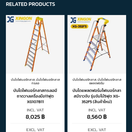
RELATED PRODUCTS
บันไดไฟเบอร์กลาส
,
บันไดไฟเบอร์กลาส
บันไดไฟเบอร์กลาส
,
บันไดไฟเบอร์กลาส
ทรงเอ
แพลตฟอร์ม
บันไดไฟเบอร์กลาสทรงเอมี
บันไดแพลตฟอร์มไฟเบอร์กลา
ถาดวางเครื่องมือ11ฟุต
สมีราวจับ รุ่นจัมโบ้5ฟุต XG-
XG107B11
352F5 (สินค้าใหม่)
INCL. VAT
INCL. VAT
8,025
฿
8,560
฿
EXCL. VAT
EXCL. VAT