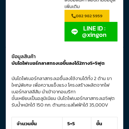
เพิ่มเติม
082 982 5959
LINE ID :
@xingon
ข้อมูลสินค้า
บันไดไฟเบอร์กลาสทรงเอขึ้นลงได้2ทาง5+5ฟุต
บันไดไฟเบอร์กลาสทรงเอขึ้นลงใช้งานได้ทั้ง 2 ด้าน ขา
ใหญ่พิเศษ เพื่อความแข็งแรง โครงสร้างผลิตจากไฟ
เบอร์กลาสสีส้ม นำเข้าจากอเมริกา
ขั้นเหยียบเป็นอลูมิเนียม บันไดไฟเบอร์กลาสทรงเอ5ฟุต
รับน้ำหนักได้ 150 กก. ต้านกระแสไฟฟ้าได้ 35,000V
จำนวนขั้น
5+5
ขั้น