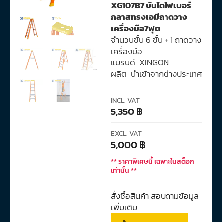
XG107B7 บันไดไฟเบอร์
กลาสทรงเอมีถาดวาง
เครื่องมือ7ฟุต
จำนวนขั้น 6 ขั้น + 1 ถาดวาง
เครื่องมือ
แบรนด์ XINGON
ผลิต นำเข้าจากต่างประเทศ
INCL. VAT
5,350
฿
EXCL. VAT
5,000
฿
** ราคาพิเศษนี้ เฉพาะในสต็อก
เท่านั้น **
สั่งซื้อสินค้า สอบถามข้อมูล
เพิ่มเติม