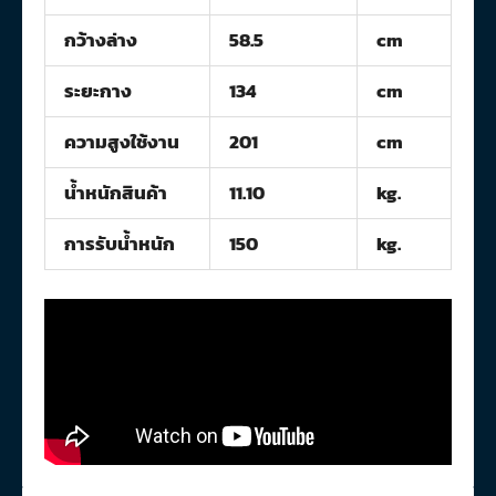
กว้างล่าง
58.5
cm
ระยะกาง
134
cm
ความสูงใช้งาน
201
cm
น้ำหนักสินค้า
11.10
kg.
การรับน้ำหนัก
150
kg.