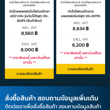
บันไดไฟเบอร์กลาส
,
บันไดไฟเบอร์กลาส
บันไดไฟเบอร์กลาส
,
บันไดไฟเบอร์กลาส
แพลตฟอร์ม
แพลตฟอร์ม
บันไดแพลตฟอร์มไฟเบอร์กลา
บันไดไฟเบอร์กลาส
สมีราวจับ รุ่นจัมโบ้5ฟุต XG-
แพลตฟอร์ม6ฟุต XG-337F6
352F5 (สินค้าใหม่)
INCL. VAT
6,634
฿
INCL. VAT
8,560
฿
EXCL. VAT
6,200
฿
EXCL. VAT
8,000
฿
** ราคาพิเศษนี้ เฉพาะในสต็อก
** ราคาพิเศษนี้ เฉพาะในสต็อก
เท่านั้น **
เท่านั้น **
รายละเอียดสินค้า
รายละเอียดสินค้า
สั่งซื้อสินค้า สอบถามข้อมูลเพิ่มเติม
ติดต่อเราเพื่อสั่งซื้อสินค้า สอบถามข้อมูลสินค้า