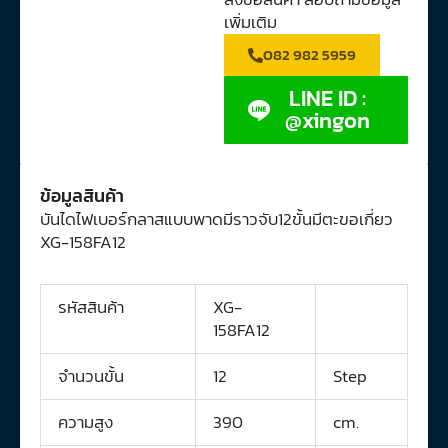
เพิ่มเติม
082 982 5959
LINE ID :
@xingon
ข้อมูลสินค้า
บันไดไฟเบอร์กลาสแบบพาดมีราวจับ12ขั้นมีตะขอเกี่ยว
XG-158FA12
รหัสสินค้า
XG-
158FA12
จำนวนขั้น
12
Step
ความสูง
390
cm.