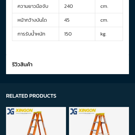
ความยาวมือจับ
240
cm.
หน้ากว้างบันได
45
cm.
การรับน้ำหนัก
150
kg.
รีวิวสินค้า
RELATED PRODUCTS