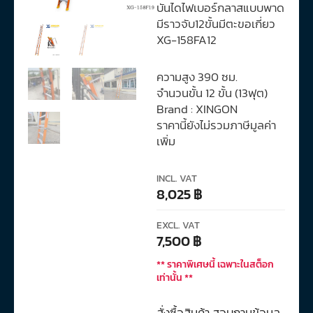
บันไดไฟเบอร์กลาสแบบพาด
มีราวจับ12ขั้นมีตะขอเกี่ยว
XG-158FA12
ความสูง 390 ซม.
จำนวนขั้น 12 ขั้น (13ฟุต)
Brand : XINGON
ราคานี้ยังไม่รวมภาษีมูลค่า
เพิ่ม
INCL. VAT
8,025
฿
EXCL. VAT
7,500
฿
** ราคาพิเศษนี้ เฉพาะในสต็อก
เท่านั้น **
สั่งซื้อสินค้า สอบถามข้อมูล