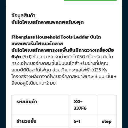
ข้อมูลสินค้า
บันไดไฟเบอร์กลาสแพลตฟอร์ม6ฟุต
Fiberglass Household Tools Ladder บันได
แพลตฟอร์มไฟเบอร์กลาส
บันไดไฟเบอร์กลาสทรงเอพื้นยืนมีถาดวางเครื่องมือ
6ฟุต
(5+1) ขั้น สามารถรับน้ำหนักได้150 กิโลกรัม บันได
ทรงเอไฟเบอร์กลาส2ขั้นเป็นบันไดสำหรับช่างที่มีคุณ
สมมบัติป้องกันไฟดูด ช่วยต้านกระแสไฟฟ้าได้35 Kv
โครงสร้างผลิตาจากไฟเบอร์กลาสหนาพิเศษ 3 มม. ขั้นเห
ยียบอลูมิเนียมหนา2 มม.
รหัสสินค้า
XG-
337F6
จำนวนขั้น
5+1
step