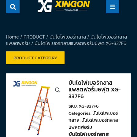
Skip
to
content
Home
/
PRODUCT
/
บันไดไฟเบอร์กลาส
/
บันไดไฟเบอร์กลาส
แพลตฟอร์ม
/ บันไดไฟเบอร์กลาสแพลตฟอร์ม6ฟุต XG-337F6
PRODUCT CATEGORY
บันไดไฟเบอร์กลาส
แพลตฟอร์ม6ฟุต XG-
337F6
SKU:
XG-337F6
Categories:
บันไดไฟเบอร์
กลาส
,
บันไดไฟเบอร์กลาส
แพลตฟอร์ม
บันไดไฟเบอร์กลาส