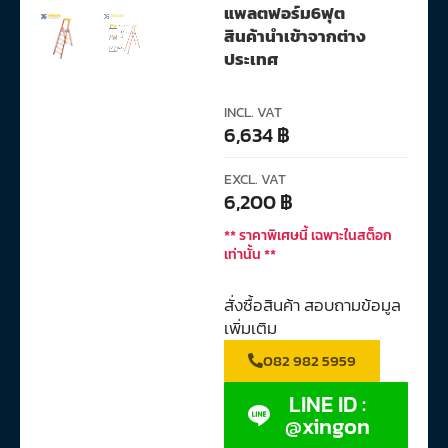
แพลตฟอร์ม6ฟุต
สินค้านำเข้าจากต่าง
ประเทศ
INCL. VAT
6,634
฿
EXCL. VAT
6,200
฿
** ราคาพิเศษนี้ เฉพาะในสต็อก
เท่านั้น **
สั่งซื้อสินค้า สอบถามข้อมูล
เพิ่มเติม
082 982 5959
LINE ID :
@xingon