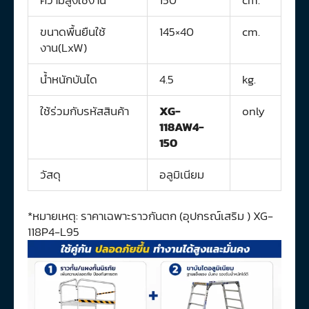
ขนาดพื้นยืนใช้
145×40
cm.
งาน(LxW)
น้ำหนักบันได
4.5
kg.
ใช้ร่วมกับรหัสสินค้า
XG-
only
118AW4-
150
วัสดุ
อลูมิเนียม
*หมายเหตุ: ราคาเฉพาะราวกันตก (อุปกรณ์เสริม ) XG-
118P4-L95