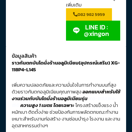
เพิ่มเติม
082 982 5959
LINE ID :
@xingon
ข้อมูลสินค้า
ราวกันตกบันไดนั่งร้านอลูมิเนียม(อุปกรณ์เสริม) XG-
118P4-L145
เพิ่มความปลอดภัยและความมั่นใจในการทำงานบนที่สูง
ด้วยราวกันตกอลูมิเนียมคุณภาพสูง
ออกแบบสำหรับใช้
งานร่วมกับบันไดนั่งร้านอลูมิเนียมรุ่น
XG-118AW4-
150
ความสูง 1 เมตร โดยเฉพาะ
โครงสร้างแข็งแรง น้ำ
หนักเบา ติดตั้งง่าย ช่วยป้องกันการพลัดตกขณะทำงาน
เหมาะสำหรับงานก่อสร้าง งานซ่อมบำรุง โรงงาน และงาน
อุตสาหกรรมต่างๆ