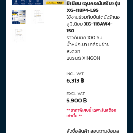
มิเนียม (อุปกรณ์เสริม) รุ่น
XG-118P4-L95
ใช้งานร่วมกับบันไดนั่งร้านอ
ลูมิเนียม
XG-118AW4-
150
ราวกันตก 100 ซม.
น้ำหนักเบา เคลื่อนย้าย
สะดวก
แบรนด์ XINGON
INCL. VAT
6,313
฿
EXCL. VAT
5,900
฿
** ราคาพิเศษนี้ เฉพาะในสต็อก
เท่านั้น **
สั่งซื้อสินค้า สอบถามข้อมูล