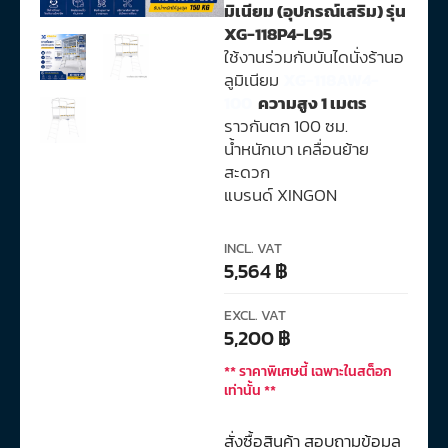
มิเนียม (อุปกรณ์เสริม) รุ่น
XG-118P4-L95
ใช้งานร่วมกับบันไดนั่งร้านอ
ลูมิเนียม
XG-118AW4-
100
ความสูง 1 เมตร
ราวกันตก 100 ซม.
น้ำหนักเบา เคลื่อนย้าย
สะดวก
แบรนด์ XINGON
INCL. VAT
5,564
฿
EXCL. VAT
5,200
฿
** ราคาพิเศษนี้ เฉพาะในสต็อก
เท่านั้น **
สั่งซื้อสินค้า สอบถามข้อมูล