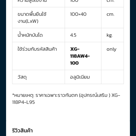
ขนาดพื้นยืนใช้
100×40
cm.
งาน(LxW)
น้ำหนักบันได
4.5
kg.
ใช้ร่วมกับรหัสสินค้า
XG-
only
118AW4-
100
วัสดุ
อลูมิเนียม
*หมายเหตุ: ราคาเฉพาะราวกันตก (อุปกรณ์เสริม ) XG-
118P4-L95
รีวิวสินค้า