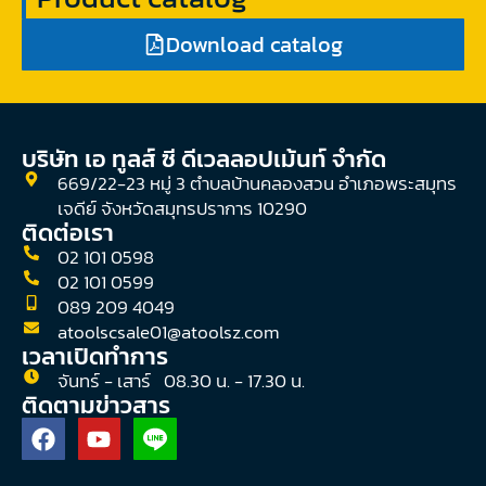
Download catalog
บริษัท เอ ทูลส์ ซี ดีเวลลอปเม้นท์ จํากัด
669/22-23 หมู่ 3 ตำบลบ้านคลองสวน อำเภอพระสมุทร
เจดีย์ จังหวัดสมุทรปราการ 10290
ติดต่อเรา
02 101 0598
02 101 0599
089 209 4049
atoolscsale01@atoolsz.com
เวลาเปิดทำการ
จันทร์ - เสาร์ 08.30 น. - 17.30 น.
ติดตามข่าวสาร
F
Y
a
o
c
u